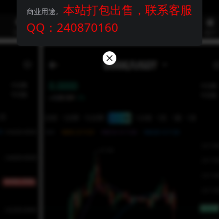
本站打包出售，联系客服
商业用途。
QQ：240870160