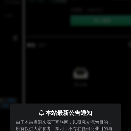
本站最新公告通知
由于本站资源来源于互联网，以研究交流为目的，
所有仅供大家参考、学习，不存在任何商业目的与