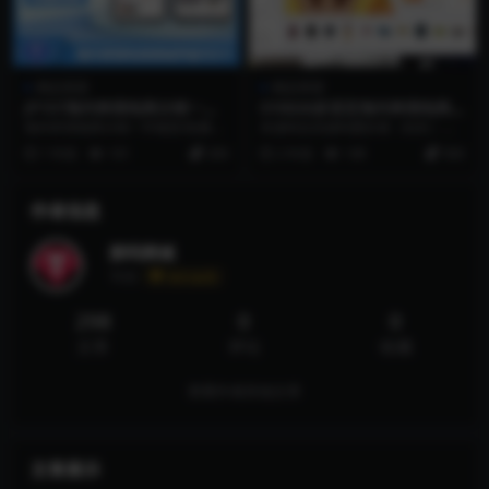
精品资源
精品资源
JP157海外跨境电商分销一件
SY0026多语言海外跨境电商
铺货/批量交易/批发中心/一键
多商户商城系统带采集功能
海外跨境电商分销一件铺货/批量交
本源码仅供源码爱好者（站长）学
采集/自定义界面
易/批发中心/一键采集/自定义界面
习研究使用！本源码产品使用用途
1 年前
101
200
2 年前
149
500
我测试还是很...
仅限于测试试验、研究...
作者信息
探码商城
等级
永久会员
298
0
0
文章
评论
收藏
查看作者其他文章
文章展示