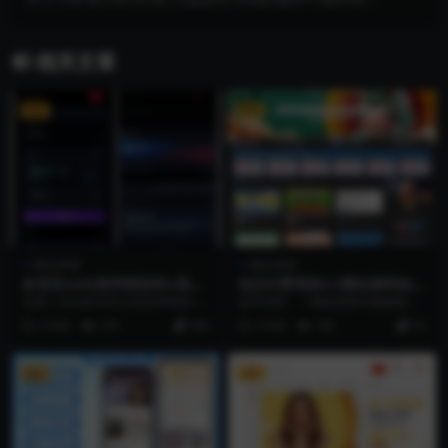
集带原工程文件
相关文章
VIP
VIP
精品资源
精品资源
多语言usdt质押授权秒U系统/
知识付费系统3.0整站源码知识
质押生息系统/trc/erc/bsc三
付费网课平台网创资源付费带
从新二开的多语言usdt质押理财+授
程序说明： 1.修复更新到最新版本
链授权
自动采集同步插件
权盗U系统 时间有限，我就没有做
2.自动采集插件重写 3.关闭采集授
2 年前
276
500
2 年前
185
50
深度测试 质...
权域名直...
VIP
VIP