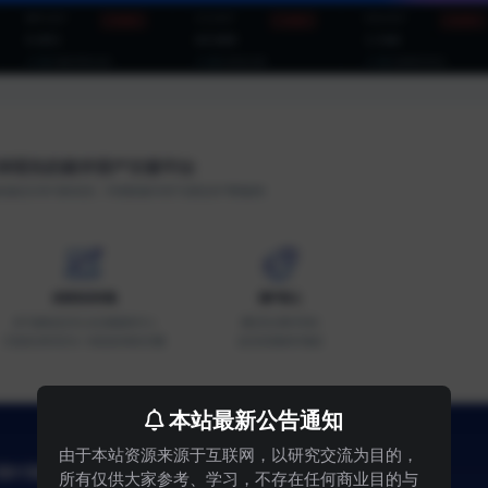
本站最新公告通知
由于本站资源来源于互联网，以研究交流为目的，
所有仅供大家参考、学习，不存在任何商业目的与