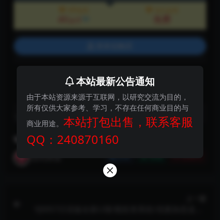
VIP会员
永久会员
40
免费
8折
金币
登录后购买
包含资源:
(1个)
本站最新公告通知
最近更新:
2024-08-01
由于本站资源来源于互联网，以研究交流为目的，
所有仅供大家参考、学习，不存在任何商业目的与
下载遇到问题？可联系客服或反馈
本站打包出售，联系客服
商业用途。
QQ：240870160
怡乐大厅，房卡游戏
探码商城
分享
收藏
点赞(
0
)
上一篇
YJ0057日语版全新UI影视投资系统/优惠加息送卷/