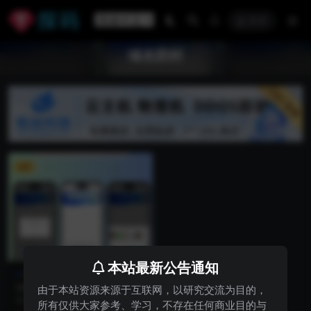
登录
域名防封
VIP
本站最新公告通知
精品资源
C0009微信QQ遮罩域名防封,
由于本站资源来源于互联网，以研究交流为目的，
微信爆红直接访问,微信域名防
这个代码的作用是给你的网站添加
所有仅供大家参考、学习，不存在任何商业目的与
封,提供微信防封域名打开,微
一个在微信/qq访问直接提示用户浏