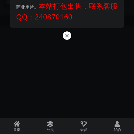
12 月前
57
50
本站打包出售，联系客服
信网站防封
览器打开，只要你...
商业用途。
QQ：240870160
Copyright © 2024
探码商城
- All rights reserved
首页
分类
会员
我的