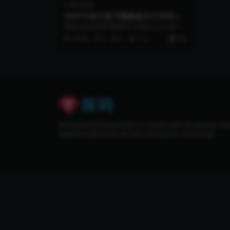
精品资源
YJ0019英文版币圈微盘外汇时间盘
虚拟币投资数字货币投资理财源码
清新自然区块链币圈源码-免微信公众号版+连
接付款+营销推广K线一切正常源码 这个...
2 年前
0
0
112
500
探码商城提供优质虚拟资源分享,包括网站源码,商业服务端,无授
亲测源码,免费VIP源码,海外源码,新自媒体热门项目等资源。