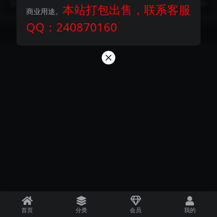
1 年前
150
3000
2 年前
107
500
本站打包出售，联系客服
功能。亲测了一下，功...
全新UI开发...
商业用途。
QQ：240870160
Copyright © 2024
探码商城
- All rights reserved
首页
分类
会员
我的