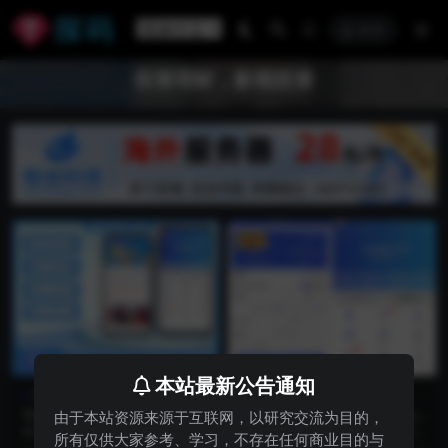
登录
投资理财，影视投资
VIP
本站最新公告通知
商业源码
精品资源
YJ136全新UI电影影视投资理
YJ0057日语版全新UI影视投资
由于本站资源来源于互联网，以研究交流为目的，
财系统/优惠加息送卷/虚拟币
系统/优惠加息送卷/虚拟币充
新功能：在线客服、在线会员、优
全新UI影视投资/日语投资系统/优
所有仅供大家参考、学习，不存在任何商业目的与
充值
值/在线客服
惠加息、券券赠送、虚拟币充值等
惠加息送卷/虚拟币充值/在线客服