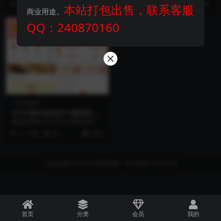
8 月前
102
3500
10 月前
119
3000
本站打包出售，联系客服
全...
文本搭建...
商业用途。
QQ：240870160
VIP
商业源码
YJ161海外多语言13国语言抢
单系统源码打针做单/USDT充
修复新增海外多语言抢单刷单系统/
值/叠加组修复版
做单/叠加组/打针/独立代理后台/订
11 月前
82
3500
单自动匹配系...
Copyright © 2024
探码商城
- All rights reserved
首页
分类
会员
我的