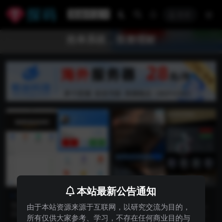
登录
抢单系统，投资理财
本站最新公告通知
商业源码
商业源码
YJ168新版UI抢单商城系统|手
【亲测】tiktok多语言抢单投
由于本站资源来源于互联网，以研究交流为目的，
动派单|爆单卡单|Vue前端+P
资理财商城系统源码/带分组派
新版UI抢单系统 | 手动派单|爆单
亲测tiktok多语言抢单投资理财商城
所有仅供大家参考、学习，不存在任何商业目的与
HP后端投资理财源码
单代理利息宝/带文本搭建教程
卡单 | Vue前端 + PHP后端源码
系统源码/带分组派单代理利息宝/带