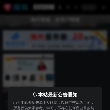
登录
海外商城，多用户商城
VIP
本站最新公告通知
商业源码
SY0028多语言多商家外贸商
由于本站资源来源于互联网，以研究交流为目的，
城B2B2C供货代发跨境电商商
多语言多货币跨境电商系统源码pro
所有仅供大家参考、学习，不存在任何商业目的与
城系统PC+H5+APP多端
版带一件采集多商家入驻等功能