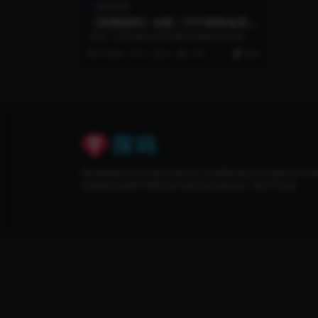
精品资源
【亲测源码】全新二开开源盲盒系统
源码带工程文件和搭建教程
全新二开开源盲盒系统源码 前端uniapp后端F
astAdmin框架 全开源 实...
2 年前
0
0
192
500
探码商城提供优质虚拟资源分享,包括网站源码,商业服务端,无授
亲测源码,免费VIP源码,海外源码,新自媒体热门项目等资源。