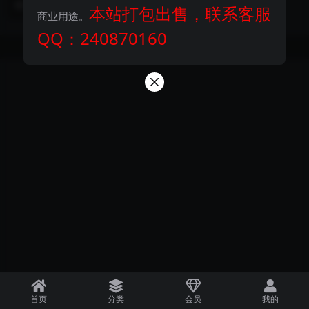
2 年前
147
500
本站打包出售，联系客服
大数据布局统计...
商业用途。
QQ：240870160
Copyright © 2024
探码商城
- All rights reserved
首页
分类
会员
我的