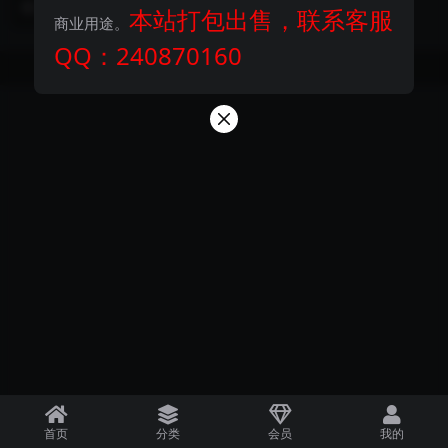
2 年前
173
300
本站打包出售，联系客服
收益 T...
商业用途。
QQ：240870160
Copyright © 2024
探码商城
- All rights reserved
首页
分类
会员
我的