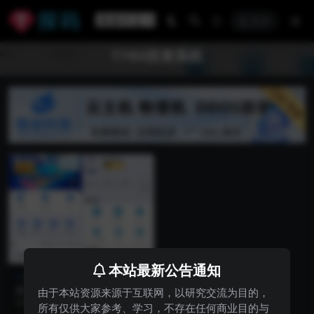
登录
TTRX投资系统
VIP
本站最新公告通知
精品资源
多语言二开版TRX矿机系统/T
由于本站资源来源于互联网，以研究交流为目的，
RX投资系统/算力合约矿机/区
前端为三种语言，充币依然使用usd
所有仅供大家参考、学习，不存在任何商业目的与
块链云矿机系统
t充值，使用usdt购买矿机获取TRX