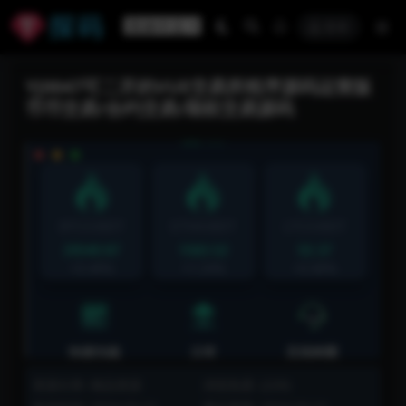
登录
YJ0047可二开的VUE交易所程序源码运营版
币币交易/合约交易/期权交易源码
资源分类:
精品资源
浏览热度: (220)